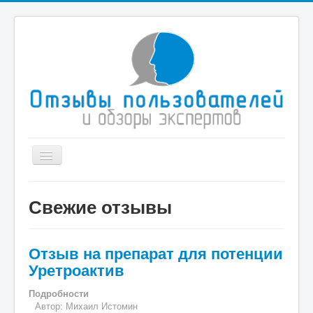
Toggle
Navigation
Главная
Свежие отзывы
Иммиграционные услуги
Туристические компании
Отзыв на препарат для потенции
Здоровье и медицина
Уретроактив
Спорт
Подробности
Автор:
Михаил Истомин
Дом и быт