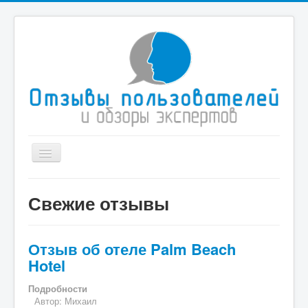
Toggle
Navigation
Главная
Свежие отзывы
Иммиграционные услуги
Туристические компании
Отзыв об отеле Palm Beach
Здоровье и медицина
Hotel
Спорт
Подробности
Автор:
Михаил
Дом и быт