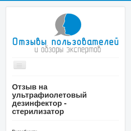
Toggle
Navigation
Главная
Отзыв на
Иммиграционные услуги
ультрафиолетовый
Туристические компании
дезинфектор -
стерилизатор
Здоровье и медицина
Спорт
Дом и быт