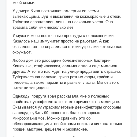
моей семьи.
У дочери была постоянная аллергия со всеми
вытекающими. Зуд и высыпания на коже,красные и отеки.
Таблетки справлялись лишь на несколько часов. Она
травила себя ими несколько лет.
У мужа и меня постоянные простуды с осложнениями.
Казалось наш иммунитет просто не работает. А как
оказалось он не справлялся с теми угрозами которые нас
окружают.
Любой дом это рассадник болезнетворных бактерий.
Кишечные, стафилококки, сальмонелла и еще миллион
других. А то что нас ждет на улице представить страшно.
Туберкулезная палочка, грипп разных форм, грибки и
плесень, а также паразиты и разные глисты. Мы от этого
никак не защищены.
Однажды подруга врач рассказала мне о полезных
свойствах утрафиолета и как его применяют в медицине.
Оказывается ультрафиолетовые дезинфекторы способны
за секуды убить 99 процентов болезнетворных
микроорганизмов. Можно сравнить это со
обеззараживающими свойствами спирта и кипятка только
проще, быстрее, дешевле и безопаснее.