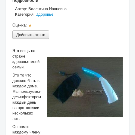
Подробности
Разное
Автор:
Валентина Ивановна
Категория:
Здоровье
Контакты
Оценка:
Р
е
Добавить отзыв
й
т
и
Эта вещь на
н
страже
г
здоровья моей
:
семьи.
1
Это то что
должно быть в
/
каждом доме.
Мы пользуемся
1
дезинфектором
каждый день
на протяжении
нескольких
лет.
Он помог
каждому члену