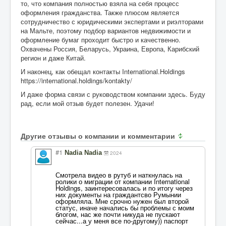
то, что компания полностью взяла на себя процесс
оформления гражданства. Также плюсом является
сотрудничество с юридическими экспертами и риэлторами
на Мальте, поэтому подбор вариантов недвижимости и
оформление бумаг проходит быстро и качественно.
Охвачены Россия, Беларусь, Украина, Европа, Карибский
регион и даже Китай.
И наконец, как обещал контакты International.Holdings
https://international.holdings/kontakty/
И даже форма связи с руководством компании здесь. Буду
рад, если мой отзыв будет полезен. Удачи!
Другие отзывы о компании и комментарии
#1
Nadia Nadia
2024
Смотрела видео в рутуб и наткнулась на
ролики о миграции от компании International
Holdings, заинтересовалась и по итогу через
них документы на граждантсво Румынии
оформляла. Мне срочно нужен был второй
статус, иначе начались бы проблемы с моим
блогом, нас же почти никуда не пускают
сейчас...а у меня все по-другому)) паспорт