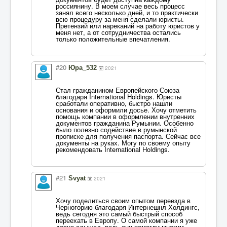
россиянину. В моем случае весь процесс
занял всего несколько дней, и то практически
всю процедуру за меня сделали юристы.
Претензий или нареканий на работу юристов у
меня нет, а от сотрудничества остались
только положительные впечатления.
#20
Юра_532
2021
Стал гражданином Европейского Союза
благодаря International Holdings. Юристы
сработали оперативно, быстро нашли
основания и оформили досье. Хочу отметить
помощь компании в оформлении внутренних
документов гражданина Румынии. Особенно
было полезно содействие в румынской
прописке для получения паспорта. Сейчас все
документы на руках. Могу по своему опыту
рекомендовать International Holdings.
#21
Svyat
2021
Хочу поделиться своим опытом переезда в
Черногорию благодаря Интернешнл Холдингс,
ведь сегодня это самый быстрый способ
переехать в Европу. О самой компании я уже
давно слышал, ведь они помогли многим