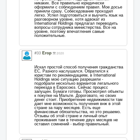
никаких. Все правильно юридически
оформили с соблюдением правил. Мое досье
приняли сразу. Собеседование проходил
легко. Успел подготовиться и выучить язык на
разговорном уровне, хотя адвокат из
International Holdings предлагал переводить
вопросы сотрудника министерства. Все на
уровне, поэтому впечатления самые
положительные.
#33
Егор
2020
Искал простой способ получения гражданства
ЕС. Разного наслушался. Обратился к
юристам по рекомендациям, в International
Holdings мою ситуацию разрешили -
подобрали несколько вариантов легального
переезда в Евросоюз. Сейчас процесс
запущен. Бумаги готовы. Просмотрел объекты
к покупке на Мальте. Дороговато, но своих
денег стоит. Приобретение недвижимости там
дает мне возможность получения внж в этой
стране за пару месяцев. Есть еще
финансовые обязательства, но это решаемо.
Отзывы об этой стране и личный опыт
проживания там в течение двух месяцев не
оставил сомнений - выбор правильный.