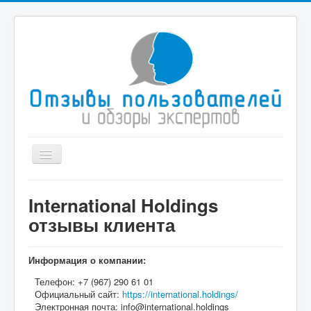
Toggle
Navigation
Главная
International Holdings
Иммиграционные услуги
отзывы клиента
Туристические компании
Здоровье и медицина
Информация о компании:
Телефон:
+7 (967) 290 61 01
Спорт
Официальный сайт:
https://international.holdings/
Электронная почта:
Дом и быт
info@international.holdings