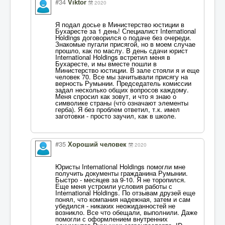
#34
Viktor
2020
Я подал досье в Министерство юстиции в
Бухаресте за 1 день! Специалист International
Holdings договорился о подаче без очереди.
Знакомые пугали присягой, но в моем случае
прошло, как по маслу. В день сдачи юрист
International Holdings встретил меня в
Бухаресте, и мы вместе пошли в
Министерство юстиции. В зале стояли я и еще
человек 70. Все мы зачитывали присягу на
верность Румынии. Председатель комиссии
задал несколько общих вопросов каждому.
Меня спросил как зовут, и что я знаю о
символике страны (что означают элементы
герба). Я без проблем ответил, т.к. имел
заготовки - просто заучил, как в школе.
#35
Хороший человек
2020
Юристы International Holdings помогли мне
получить документы гражданина Румынии.
Быстро - месяцев за 9-10. Я не торопился.
Еще меня устроили условия работы с
International Holdings. По отзывам друзей еще
понял, что компания надежная, затем и сам
убедился - никаких неожиданностей не
возникло. Все что обещали, выполнили. Даже
помогли с оформлением внутренних