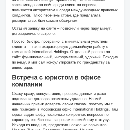
зарекомендовала себя среди клиентов сервиса,
пользуется авторитетом и среди международных правовых
холдингов. Плюс перечень стран, где предлагала
резидентство, был самым обширным.
Оставил заявку на сайте – позвонили через пару минут,
договорились о встрече.
Просто, быстро, прозрачно, с минимальным участием
клиента — так я охарактеризую дальнейшую работу с
компанией International.Holdings. Отдельный респект за
сайт: функциональный, информативный, удобный. Походив
по нему, я мог сам консультировать по гражданству за
инвестиции.
Встреча с юристом в офисе
компании
Скажу сразу, консультация, проверка данных и даже
подписание договора возможны удаленно. Но мой
начальник привык доверять своим глазам, поэтому мы с
ним приехали в московский офис International Holdings. Там
юрист задал шефу несколько конкретных вопросов по
характеру его бизнеса, запросам и семейному статусу.
Исходя из вводных, предложил несколько вариантов:
Мальту, Турцию, Болгарию, Австрию. Не буду