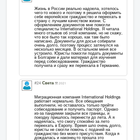
Жизнь в России реально надоела, хотелось
чего-то нового и поэтому я решила оформить
себе европейское гражданство и переехать в
страну с лучшим качеством жизни. С
оформлением документов мне помогли
специалисты International Holdings. Я читала
много отзывов об этой компании, но не скажу,
что все было так хорошо, как там было
написано. Документы для досье собирали
очень долго, поэтому процесс затянулся на
несколько месяцев. В остальном меня все
устроило. Юристы помогли подать документы
в Болгарии и дали материал для изучения
перед собеседованием. Гражданство
получила и сразу же переехала в Германию.
#24
Света
2021
Миграционная компания International Holdings
работает нормально. Все обещания
выполнили, но оставалось только пройти
собеседование и получить паспорт. Однако
из-за пандемии закрыли все границы, и
поездку пришлось перенести до лета. А я
надеялась, что смогу спокойно за лето
переехать в Европу. Время шло очень долго,
юристы не смогли помочь с подачей на
гражданство без моего присутствия. Когда я
дождалась и наконец-то прошла это