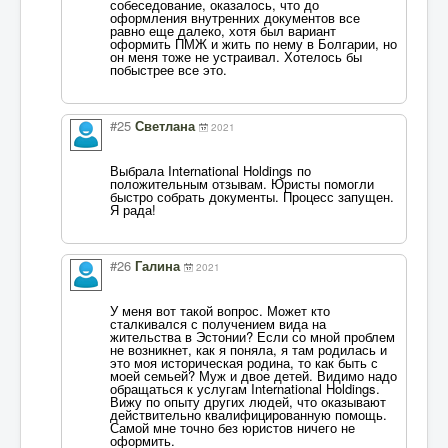
собеседование, оказалось, что до
оформления внутренних документов все
равно еще далеко, хотя был вариант
оформить ПМЖ и жить по нему в Болгарии, но
он меня тоже не устраивал. Хотелось бы
побыстрее все это.
#25
Светлана
2021
Выбрала International Holdings по
положительным отзывам. Юристы помогли
быстро собрать документы. Процесс запущен.
Я рада!
#26
Галина
2021
У меня вот такой вопрос. Может кто
сталкивался с получением вида на
жительства в Эстонии? Если со мной проблем
не возникнет, как я поняла, я там родилась и
это моя историческая родина, то как быть с
моей семьей? Муж и двое детей. Видимо надо
обращаться к услугам International Holdings.
Вижу по опыту других людей, что оказывают
действительно квалифицированную помощь.
Самой мне точно без юристов ничего не
оформить.