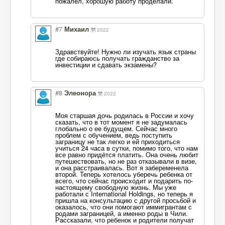
пожалел, хорошую работу проделали.
#7
Михаил
2022
Здравствуйте! Нужно ли изучать язык страны
где собираюсь получать гражданство за
инвестиции и сдавать экзамены?
#8
Элеонора
2022
Моя старшая дочь родилась в России и хочу
сказать, что в тот момент я не задумалась
глобально о ее будущем. Сейчас много
проблем с обучением, ведь поступить
заграницу не так легко и ей приходиться
учиться 24 часа в сутки, помимо того, что нам
все равно придётся платить. Она очень любит
путешествовать, но не раз отказывали в визе,
и она расстраивалась. Вот я забеременела
второй. Теперь хотелось уберечь ребенка от
всего, что сейчас происходит и подарить по-
настоящему свободную жизнь. Мы уже
работали с International Holdings, но теперь я
пришла на консультацию с другой просьбой и
оказалось, что они помогают иммигрантам с
родами заграницей, а именно роды в Чили.
Рассказали, что ребенок и родители получат