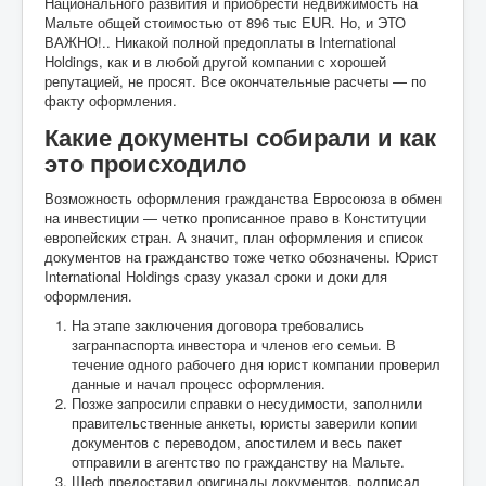
Национального развития и приобрести недвижимость на
Мальте общей стоимостью от 896 тыс EUR. Но, и ЭТО
ВАЖНО!.. Никакой полной предоплаты в International
Holdings, как и в любой другой компании с хорошей
репутацией, не просят. Все окончательные расчеты — по
факту оформления.
Какие документы собирали и как
это происходило
Возможность оформления гражданства Евросоюза в обмен
на инвестиции — четко прописанное право в Конституции
европейских стран. А значит, план оформления и список
документов на гражданство тоже четко обозначены. Юрист
International Holdings сразу указал сроки и доки для
оформления.
На этапе заключения договора требовались
загранпаспорта инвестора и членов его семьи. В
течение одного рабочего дня юрист компании проверил
данные и начал процесс оформления.
Позже запросили справки о несудимости, заполнили
правительственные анкеты, юристы заверили копии
документов с переводом, апостилем и весь пакет
отправили в агентство по гражданству на Мальте.
Шеф предоставил оригиналы документов, подписал