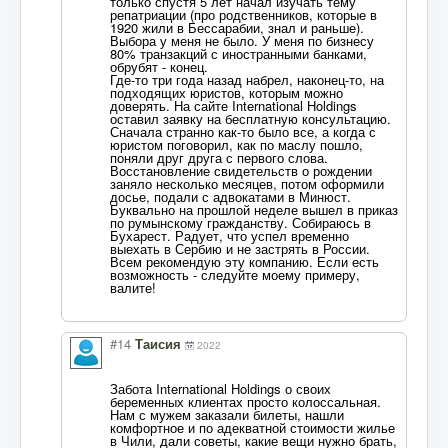
только спустя 5 лет начал изучать тему
репатриации (про родственников, которые в
1920 жили в Бессарабии, знал и раньше).
Выбора у меня не было. У меня по бизнесу
80% транзакций с иностранными банками,
обрубят - конец.
Где-то три года назад набрел, наконец-то, на
подходящих юристов, которым можно
доверять. На сайте International Holdings
оставил заявку на бесплатную консультацию.
Сначала странно как-то было все, а когда с
юристом поговорил, как по маслу пошло,
поняли друг друга с первого слова.
Восстановление свидетельств о рождении
заняло несколько месяцев, потом оформили
досье, подали с адвокатами в Минюст.
Буквально на прошлой неделе вышел в приказ
по румынскому гражданству. Собираюсь в
Бухарест. Радует, что успел временно
выехать в Сербию и не застрять в России.
Всем рекомендую эту компанию. Если есть
возможность - следуйте моему примеру,
валите!
#14
Таисия
2022
Забота International Holdings о своих
беременных клиентах просто колоссальная.
Нам с мужем заказали билеты, нашли
комфортное и по адекватной стоимости жилье
в Чили, дали советы, какие вещи нужно брать,