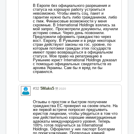
В Европе без официального разрешения и
статуса на хорошую работу устроиться
невозможно. Чтобы иметь соц. пакет и
гарантии нужно быть либо гражданином, либо
с пмж. Финансовые возможности у меня
скромные. В International Holdings взялись за
мой запрос. Просмотрели документы, изучили
историю семьи. Через день позвонили.
Предложили оформить гражданство через
вост. Европу. В Румынии и в ряде некоторых
стран действуют законы на гос. уровне, по
которым потомки граждан этих государств
имеют право возвращаться в официальном
статусе. Мое право на репатриацию в
Румынию юрист International Holdings доказал
с помощью официальных свидетельств из
архива Украины. Сам бы я вряд ли бы
справился.
#32
5Maks5
2020
Отзывы о простом и быстром получении
гражданства ЕС проверил на своем опыте. На
же первой встрече попросил предъявить
юристов лицензии, чтобы убедиться в том что
они действительно хорошие иммиграционные
адвокаты международного уровня. Теперь
100% готов поручиться за International
Holdings. Оформлял у них паспорт Болгарии
по происхождению. Подводных камней