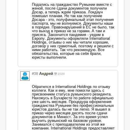
Подались на гражданство Румынии вместе с
женой, после сдачи документов получили
Досар, а теперь ждем приказа. Локдаун
помешал планам. Но так как получение
Досара - это, полуфинальный этап получения
паспорта, мы не волнуемся. Документы наши
в порядке. Правонарушений в ЕС не было, так
что выход в приказ не за горами. А там и
присяга. Закончится пандемия - уедем в
Европу. Документы оформляли International
Holdings, отзывы о них мы читали хорошие,
договор у них грамотный, поэтому и решили с
ними работать. Так что рекомендую. Все
обязательства, которые на себя брали,
юристы выполнили.
#38
Андрей
2020
Обратился в International Holdings по отзыву
коллеги. Как и ему, мне помогли здесь с
присвоением статуса румынского резидента.
Нахожусь в Бухаресте по работе официально
уже шесть месяцев. Процедура оформления
гражданства Румынии без профессиональных
юристов далась бы не так легко. Я вышел в
приказ через месяцев десять после сдачи
документов в Минюст. За это время успел
выучить румынский на базовом уровне.
Занимался с преподавателем из этой же
компании. International Holdings предоставляет