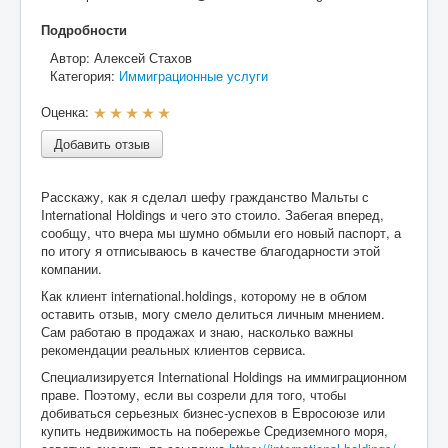
Разное
Подробности
Автор:
Алексей Стахов
Контакты
Категория:
Иммиграционные услуги
Оценка:
Р
е
Добавить отзыв
й
т
и
Расскажу, как я сделал шефу гражданство Мальты с
н
International Holdings и чего это стоило. Забегая вперед,
г
сообщу, что вчера мы шумно обмыли его новый паспорт, а
:
по итогу я отписываюсь в качестве благодарности этой
компании.
5
Как клиент international.holdings, которому не в облом
/
оставить отзыв, могу смело делиться личным мнением.
Сам работаю в продажах и знаю, насколько важны
5
рекомендации реальных клиентов сервиса.
Специализируется International Holdings на иммиграционном
праве. Поэтому, если вы созрели для того, чтобы
добиваться серьезных бизнес-успехов в Евросоюзе или
купить недвижимость на побережье Средиземного моря,