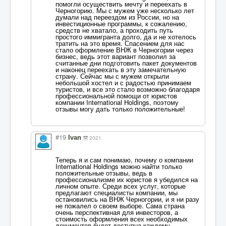
помогли осуществить мечту и переехать в
Черногорию. Мы с мужем уже несколько лет
думали над переездом из России, но на
инвестиционные программы, к сожалению,
средств не хватало, а проходить путь
простого иммигранта долго, да и не хотелось
тратить на это время. Спасением для нас
стало оформление ВНЖ в Черногории через
бизнес, ведь этот вариант позволил за
считанные дни подготовить пакет документов
и наконец переехать в эту замечательную
страну. Сейчас мы с мужем открыли
небольшой хостел и с радостью принимаем
туристов, и все это стало возможно благодаря
профессиональной помощи от юристов
компании International Holdings, поэтому
отзывы могу дать только положительные!
#19
Ivan
2021
Теперь я и сам понимаю, почему о компании
International Holdings можно найти только
положительные отзывы, ведь в
профессионализме их юристов я убедился на
личном опыте. Среди всех услуг, которые
предлагают специалисты компании, мы
остановились на ВНЖ Черногории, и я ни разу
не пожалел о своем выборе. Сама страна
очень перспективная для инвесторов, а
стоимость оформления всех необходимых
документов будет доступна каждому