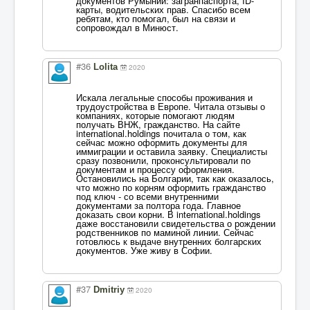
документов Румынии: загранпаспорта, ID-
карты, водительских прав. Спасибо всем
ребятам, кто помогал, был на связи и
сопровождал в Минюст.
#36
Lolita
2020
Искала легальные способы проживания и
трудоустройства в Европе. Читала отзывы о
компаниях, которые помогают людям
получать ВНЖ, гражданство. На сайте
international.holdings почитала о том, как
сейчас можно оформить документы для
иммиграции и оставила заявку. Специалисты
сразу позвонили, проконсультировали по
документам и процессу оформления.
Остановились на Болгарии, так как оказалось,
что можно по корням оформить гражданство
под ключ - со всеми внутренними
документами за полтора года. Главное
доказать свои корни. В international.holdings
даже восстановили свидетельства о рождении
родственников по маминой линии. Сейчас
готовлюсь к выдаче внутренних болгарских
документов. Уже живу в Софии.
#37
Dmitriy
2020