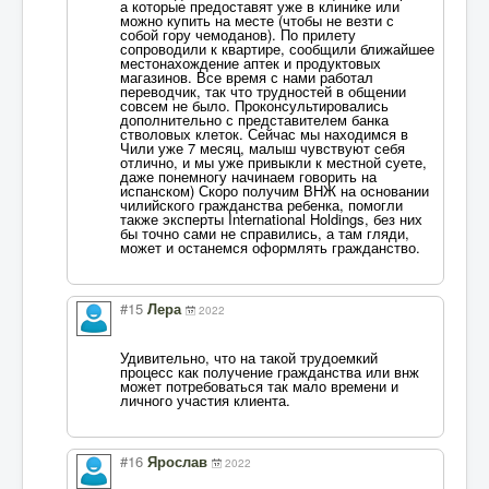
а которые предоставят уже в клинике или
можно купить на месте (чтобы не везти с
собой гору чемоданов). По прилету
сопроводили к квартире, сообщили ближайшее
местонахождение аптек и продуктовых
магазинов. Все время с нами работал
переводчик, так что трудностей в общении
совсем не было. Проконсультировались
дополнительно с представителем банка
стволовых клеток. Сейчас мы находимся в
Чили уже 7 месяц, малыш чувствуют себя
отлично, и мы уже привыкли к местной суете,
даже понемногу начинаем говорить на
испанском) Скоро получим ВНЖ на основании
чилийского гражданства ребенка, помогли
также эксперты International Holdings, без них
бы точно сами не справились, а там гляди,
может и останемся оформлять гражданство.
#15
Лера
2022
Удивительно, что на такой трудоемкий
процесс как получение гражданства или внж
может потребоваться так мало времени и
личного участия клиента.
#16
Ярослав
2022