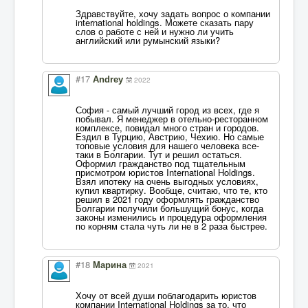
Здравствуйте, хочу задать вопрос о компании
international holdings. Можете сказать пару
слов о работе с ней и нужно ли учить
английский или румынский языки?
#17
Andrey
2022
София - самый лучший город из всех, где я
побывал. Я менеджер в отельно-ресторанном
комплексе, повидал много стран и городов.
Ездил в Турцию, Австрию, Чехию. Но самые
топовые условия для нашего человека все-
таки в Болгарии. Тут и решил остаться.
Оформил гражданство под тщательным
присмотром юристов International Holdings.
Взял ипотеку на очень выгодных условиях,
купил квартирку. Вообще, считаю, что те, кто
решил в 2021 году оформлять гражданство
Болгарии получили большущий бонус, когда
законы изменились и процедура оформления
по корням стала чуть ли не в 2 раза быстрее.
#18
Марина
2021
Хочу от всей души поблагодарить юристов
компании International Holdings за то, что