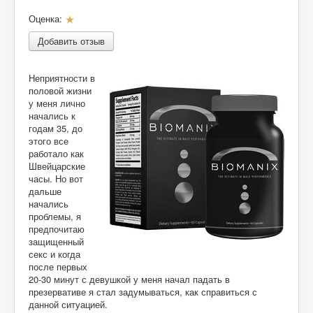
Оценка:
Р
Разное
е
Добавить отзыв
Контакты
й
т
и
Неприятности в
н
половой жизни
г
у меня лично
:
начались к
годам 35, до
1
этого все
работало как
/
Швейцарские
часы. Но вот
1
дальше
начались
проблемы, я
предпочитаю
защищенный
секс и когда
после первых
20-30 минут с девушкой у меня начал падать в
презервативе я стал задумываться, как справиться с
данной ситуацией.