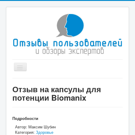
Toggle
Navigation
Главная
Отзыв на капсулы для
Иммиграционные услуги
потенции Biomanix
Туристические компании
Здоровье и медицина
Подробности
Спорт
Автор:
Максим Шубин
Категория:
Здоровье
Дом и быт