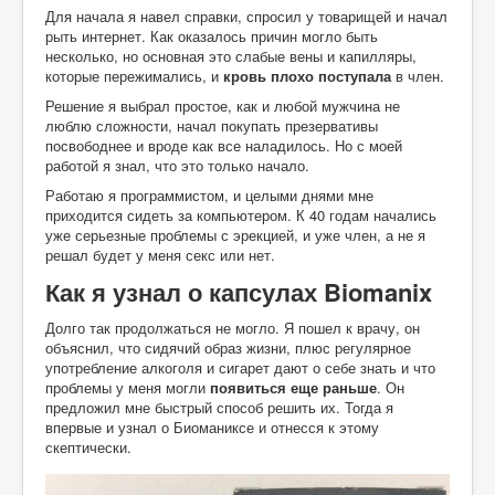
Для начала я навел справки, спросил у товарищей и начал
рыть интернет. Как оказалось причин могло быть
несколько, но основная это слабые вены и капилляры,
которые пережимались, и
кровь плохо поступала
в член.
Решение я выбрал простое, как и любой мужчина не
люблю сложности, начал покупать презервативы
посвободнее и вроде как все наладилось. Но с моей
работой я знал, что это только начало.
Работаю я программистом, и целыми днями мне
приходится сидеть за компьютером. К 40 годам начались
уже серьезные проблемы с эрекцией, и уже член, а не я
решал будет у меня секс или нет.
Как я узнал о капсулах Biomanix
Долго так продолжаться не могло. Я пошел к врачу, он
объяснил, что сидячий образ жизни, плюс регулярное
употребление алкоголя и сигарет дают о себе знать и что
проблемы у меня могли
появиться еще раньше
. Он
предложил мне быстрый способ решить их. Тогда я
впервые и узнал о Биоманиксе и отнесся к этому
скептически.