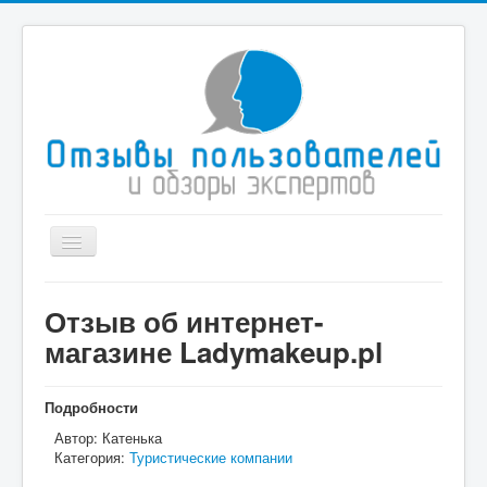
Toggle
Navigation
Главная
Отзыв об интернет-
Иммиграционные услуги
магазине Ladymakeup.pl
Туристические компании
Здоровье и медицина
Подробности
Автор:
Катенька
Спорт
Категория:
Туристические компании
Дом и быт