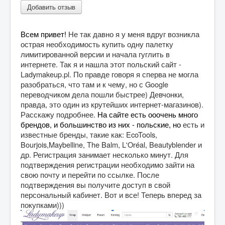
Добавить отзыв
Разное
Контакты
Всем привет! 
Не так давно я у меня вдруг возникла 
острая необходимость купить одну палетку 
лимитированной версии и начала гуглить в 
интернете. Так я и нашла этот польский сайт - 
Ladymakeup.pl. По правде говоря я сперва не могла 
разобраться, что там и к чему, но с Google 
переводчиком дела пошли быстрее) Девчонки, 
правда, это один из крутейших интернет-магазинов). 
Расскажу подробнее. 
На сайте есть ооочень много 
брендов, и большинство из них - польские, но
 есть и 
известные бренды, такие как: EcoTools, 
Bourjois,Maybelline, The Balm, L'Oréal, Beautyblender и 
др. 
Регистрация занимает несколько минут. 
Для 
подтверждения регистрации необходимо зайти на 
свою почту и перейти по ссылке. После 
подтверждения вы получите доступ в свой 
персональный кабинет. 
Вот и все! Теперь вперед за 
покупками)))