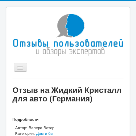
Toggle
Navigation
Главная
Отзыв на Жидкий Кристалл
Иммиграционные услуги
для авто (Германия)
Туристические компании
Здоровье и медицина
Подробности
Спорт
Автор:
Валера Ветер
Категория:
Дом и быт
Дом и быт