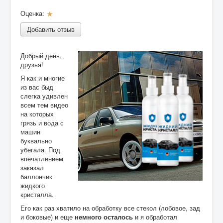
Оценка:
Р
Разное
е
Добавить отзыв
Контакты
й
т
и
Добрый день,
н
друзья!
г
:
Я как и многие
из вас быд
1
слегка удивлен
всем тем видео
/
на которых
грязь и вода с
1
машин
буквально
убегала. Под
впечатлением
заказал
баллончик
жидкого
кристалла.
Его как раз хватило на обработку все стекол (лобовое, зад
и боковые) и еще
немного осталось
и я обработал